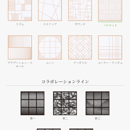
リズム
ストリング
サウンド
バスケット
グラデーション・
ス
ムーン
アーガイル
コーナー・
ランダム
モール
コラボレーションライン
景一
景二
景三